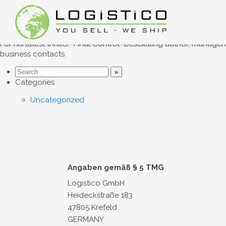
New book by bestselling aut
21. October 2020
Uncategorized
Comments: 0
For his latest thriller “Final Control” bestselling author, man
business contacts.
Categories
Uncategorized
Angaben gemäß § 5 TMG
Logistico GmbH
Heideckstraße 183
47805 Krefeld
GERMANY