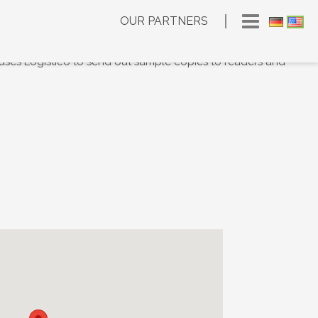
OUR PARTNERS
in uses Logistico to send out sample copies to readers and